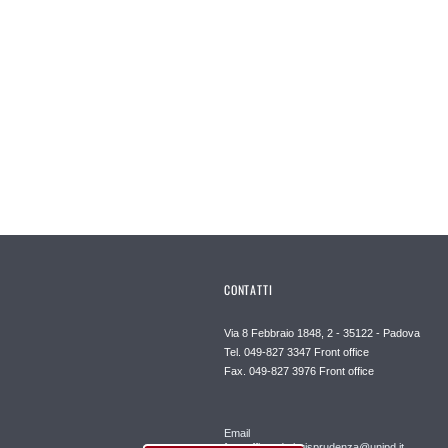
CONTATTI
Via 8 Febbraio 1848, 2 - 35122 - Padova
Tel. 049-827 3347 Front office
Fax. 049-827 3976 Front office
Email
frontofficepd.giurisprudenza@unipd.it