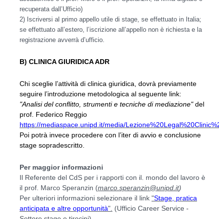
recuperata dall’Ufficio)
2) Iscriversi al primo appello utile di stage, se effettuato in Italia;
se effettuato all’estero, l’iscrizione all’appello non è richiesta e la
registrazione avverrà d’ufficio.
B) CLINICA GIURIDICA ADR
Chi sceglie l’attività di clinica giuridica, dovrà previamente
seguire l’introduzione metodologica al seguente link:
"Analisi del conflitto, strumenti e tecniche di mediazione"
del
prof. Federico Reggio
https://mediaspace.unipd.it/media/Lezione%20Legal%20Clini
Poi potrà invece procedere con l’iter di avvio e conclusione
stage sopradescritto.
Per maggior informazioni
Il Referente del CdS per i rapporti con il. mondo del lavoro è
il prof. Marco Speranzin (
marco.speranzin@unipd.it
)
Per ulteriori informazioni selezionare il link
"
Stage, pratica
anticipata e altre opportunità
".
(Ufficio Career Service -
Settore stage e tirocini)