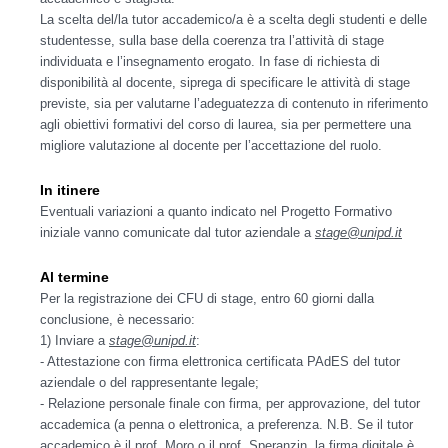
La scelta del/la tutor accademico/a è a scelta degli studenti e delle
studentesse, sulla base della coerenza tra l’attività di stage
individuata e l’insegnamento erogato. In fase di richiesta di
disponibilità al docente, siprega di specificare le attività di stage
previste, sia per valutarne l’adeguatezza di contenuto in riferimento
agli obiettivi formativi del corso di laurea, sia per permettere una
migliore valutazione al docente per l’accettazione del ruolo.
In itinere
Eventuali variazioni a quanto indicato nel Progetto Formativo
iniziale vanno comunicate dal tutor aziendale a
stage@unipd.it
Al termine
Per la registrazione dei CFU di stage, entro 60 giorni dalla
conclusione, è necessario:
1) Inviare a
stage@unipd.it
:
- Attestazione con firma elettronica certificata PAdES del tutor
aziendale o del rappresentante legale;
- Relazione personale finale con firma, per approvazione, del tutor
accademica (a penna o elettronica, a preferenza. N.B. Se il tutor
accademico è il prof. Moro o il prof. Speranzin, la firma digitale è